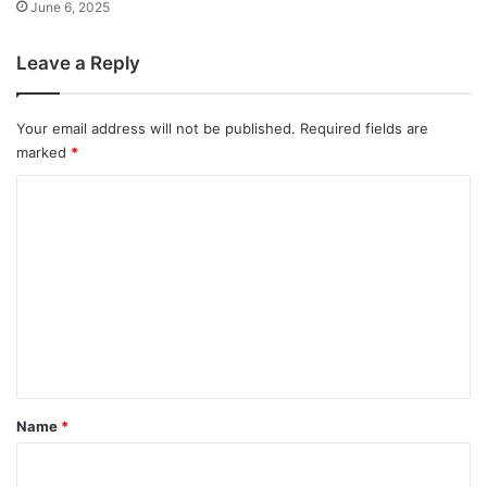
June 6, 2025
Leave a Reply
Your email address will not be published.
Required fields are
marked
*
C
o
m
m
e
n
t
*
Name
*