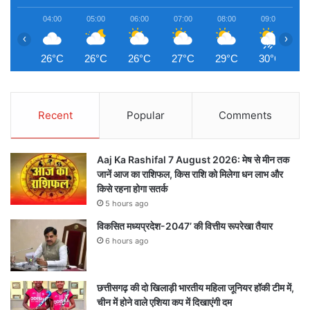
04:00
05:00
06:00
07:00
08:00
09:00
1
‹
›
26°C
26°C
26°C
27°C
29°C
30°C
3
Recent
Popular
Comments
Aaj Ka Rashifal 7 August 2026: मेष से मीन तक
जानें आज का राशिफल, किस राशि को मिलेगा धन लाभ और
किसे रहना होगा सतर्क
5 hours ago
विकसित मध्यप्रदेश-2047’ की वित्तीय रूपरेखा तैयार
6 hours ago
छत्तीसगढ़ की दो खिलाड़ी भारतीय महिला जूनियर हॉकी टीम में,
चीन में होने वाले एशिया कप में दिखाएंगी दम