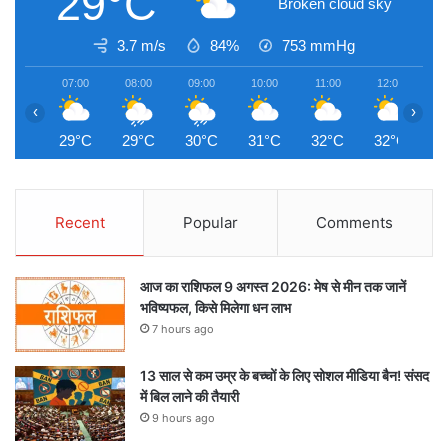
29°C
Broken cloud sky
3.7 m/s
84%
753
mmHg
07:00
08:00
09:00
10:00
11:00
12:00
1
‹
›
29°C
29°C
30°C
31°C
32°C
32°C
3
Recent
Popular
Comments
आज का राशिफल 9 अगस्त 2026: मेष से मीन तक जानें
भविष्यफल, किसे मिलेगा धन लाभ
7 hours ago
13 साल से कम उम्र के बच्चों के लिए सोशल मीडिया बैन! संसद
में बिल लाने की तैयारी
9 hours ago