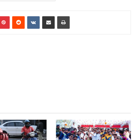
mblr
Pinterest
Reddit
VKontakte
Share via Email
Print