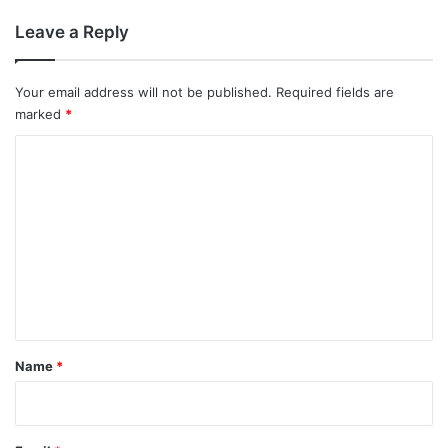
Leave a Reply
Your email address will not be published.
Required fields are
marked
*
C
o
m
m
e
n
t
*
Name
*