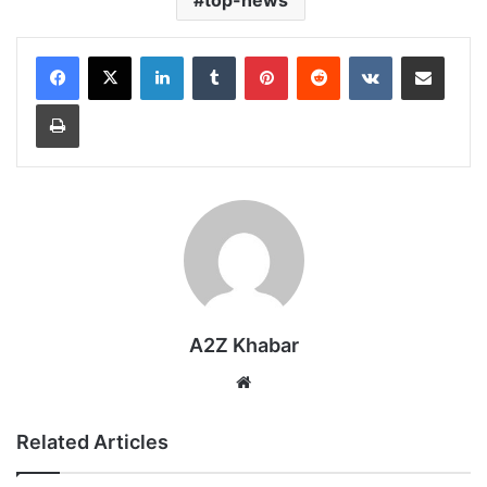
top-news
LinkedIn
Tumblr
Pinterest
Reddit
VKontakte
Share via Email
Print
A2Z Khabar
Website
Related Articles