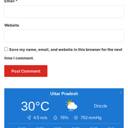
Email
*
Website
Save my name, email, and website in this browser for the next
time I comment.
Uttar Pradesh
30°C
Drizzle
4.5 m/s
76%
753
mmHg