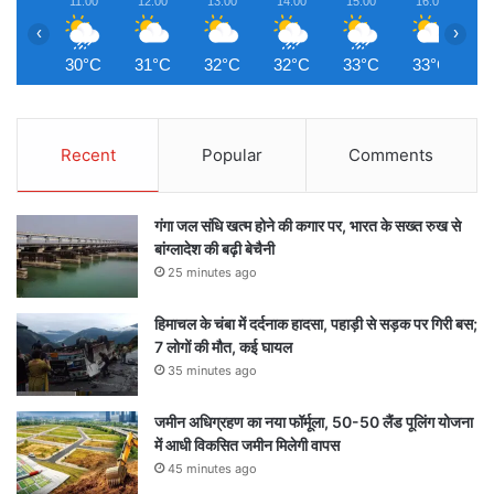
11:00
12:00
13:00
14:00
15:00
16:00
1
‹
›
30°C
31°C
32°C
32°C
33°C
33°C
3
Recent
Popular
Comments
गंगा जल संधि खत्म होने की कगार पर, भारत के सख्त रुख से
बांग्लादेश की बढ़ी बेचैनी
25 minutes ago
हिमाचल के चंबा में दर्दनाक हादसा, पहाड़ी से सड़क पर गिरी बस;
7 लोगों की मौत, कई घायल
35 minutes ago
जमीन अधिग्रहण का नया फॉर्मूला, 50-50 लैंड पूलिंग योजना
में आधी विकसित जमीन मिलेगी वापस
45 minutes ago