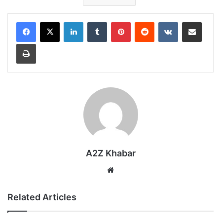
LinkedIn
Tumblr
Pinterest
Reddit
VKontakte
Share via Email
Print
A2Z Khabar
Website
Related Articles