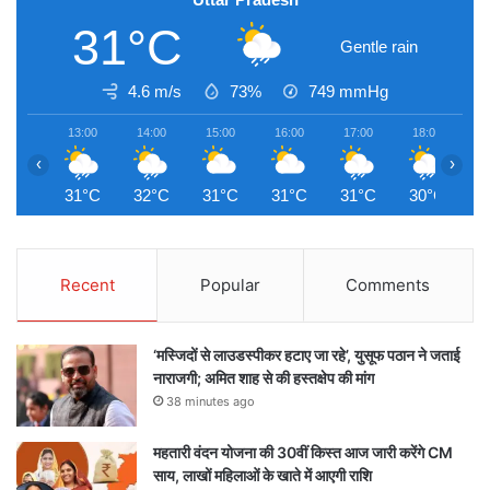
31°C
Gentle rain
4.6 m/s
73%
749
mmHg
13:00
14:00
15:00
16:00
17:00
18:00
1
‹
›
31°C
32°C
31°C
31°C
31°C
30°C
2
Recent
Popular
Comments
‘मस्जिदों से लाउडस्पीकर हटाए जा रहे’, युसूफ पठान ने जताई
नाराजगी; अमित शाह से की हस्तक्षेप की मांग
38 minutes ago
महतारी वंदन योजना की 30वीं किस्त आज जारी करेंगे CM
साय, लाखों महिलाओं के खाते में आएगी राशि