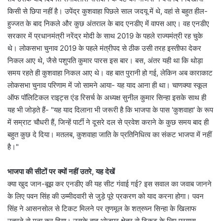
किसी से छिपा नहीं है। उपेंद्र कुशवाहा पिछले साल जदयू में थे, वहां से बहुत हील-
हुज्जत के बाद निकले और कुछ अंतराल के बाद एनडीए में वापस आए। वह एनडीए
सरकार में प्रधानमंत्री नरेंद्र मोदी के साथ 2019 के पहले राज्यमंत्री रह चुके
थे। लोकसभा चुनाव 2019 के पहले मंत्रीपद से ठीक उसी तरह इस्तीफा देकर
निकल आए थे, जैसे पशुपति कुमार पारस इस बार। बस, अंतर यही था कि थोड़ा
समय रहते ही कुशवाहा निकल आए थे। वह बात पुरानी हो गई, लेकिन अब काराकाट
लोकसभा चुनाव परिणाम में जो सामने आया- यह याद आना ही था। चाणक्या स्कूल
ऑफ पॉलिटिकल राइट्स एंड रिसर्च के अध्यक्ष सुनील कुमार सिन्हा इसके साथ ही
यह भी जोड़ते हैं- "यह याद दिलाना भी जरूरी है कि भाजपा के पास 'कुशवाहा' के रूप
में सम्राट चौधरी हैं, जिन्हें पार्टी ने दूसरे दल से प्रवेश कराने के कुछ समय बाद ही
बहुत कुछ दे दिया। मतलब, कुशवाहा जाति के प्रतिनिधित्व का संकट भाजपा में नहीं
है।"
भाजपा की सीटों पर क्यों नहीं उतरे, यह देखें
क्या खुद जान-बूझ कर एनडीए की यह सीट गंवाई गई? इस सवाल का जवाब जानने
के लिए पवन सिंह की उम्मीदवारी से जुड़े पूरे प्रकरण को याद करना होगा। पवन
सिंह ने आसनसाेल से टिकट मिलने पर तृणमूल के शत्रुघ्न सिन्हा के खिलाफ
उतरने से मना कर दिया। उसके बाद भोजपुर क्षेत्र से टिकट के लिए प्रयास