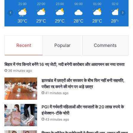
21:00
22:00
23:00
00:00
01:00
02:00
0
‹
›
30°C
29°C
29°C
28°C
28°C
28°C
2
Recent
Popular
Comments
बिहार में गंगा किनारे बनेंगे 16 नए जेटी, नदी बनेगी कारोबार और आवागमन का नया रास्ता
36 minutes ago
झारखंड में छात्रों और सरकार के बीच फिर नहीं बनी सहमति,
परीक्षा रद्द करने की मांग पर अड़े छात्र
41 minutes ago
PGI में गर्भवती महिलाओं और नवजातों के 20 लाख रुपये के
इंजेक्शन-टीके चोरी
43 minutes ago