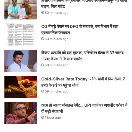
हिसार के कॉलेज के प्रोफेसरों ने तैयार की आम-जामुन की खास
वाइन, मिला पेटेंट
50 minutes ago
CG में बड़े पैमाने पर DFO के तबादले, वन विभाग में बड़ा
प्रशासनिक फेरबदल
53 minutes ago
विजय थलपति को बड़ा झटका, परिसीमन बैठक से 37 सांसद
गायब; विपक्ष ने किया बायकॉट
59 minutes ago
Gold-Silver Rate Today: सोने-चांदी में फिर तेजी, 7
हफ्ते के हाई पर पहुंचा सोना
59 minutes ago
खत्म हो जाएगा मोबाइल पेमेंट… UPI चार्ज पर अशनीर ग्रोवर ने
दी बड़ी चेतावनी
1 hour ago