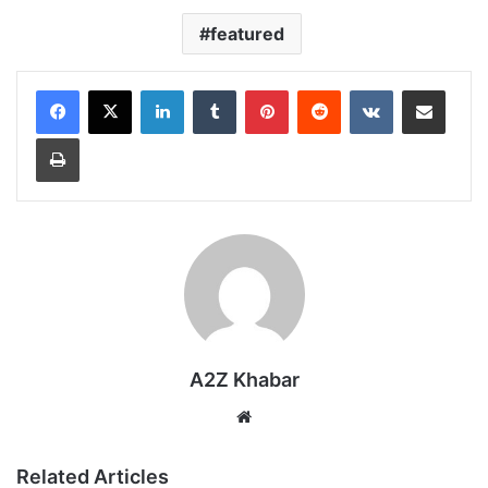
featured
LinkedIn
Tumblr
Pinterest
Reddit
VKontakte
Share via Email
Print
A2Z Khabar
Website
Related Articles