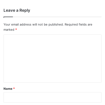
Leave a Reply
Your email address will not be published.
Required fields are
marked
*
C
o
m
m
e
n
t
*
Name
*