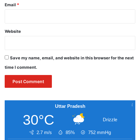
Email
*
Website
Save my name, email, and website in this browser for the next
time I comment.
Uttar Pradesh
30°C
Drizzle
2.7 m/s
85%
752
mmHg