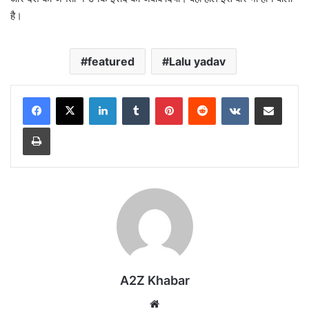
है।
featured
Lalu yadav
LinkedIn
Tumblr
Pinterest
Reddit
VKontakte
Share via Email
Print
A2Z Khabar
Website