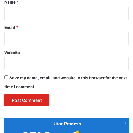
*
Name
*
Email
*
Website
Save my name, email, and website in this browser for the next
time I comment.
Uttar Pradesh