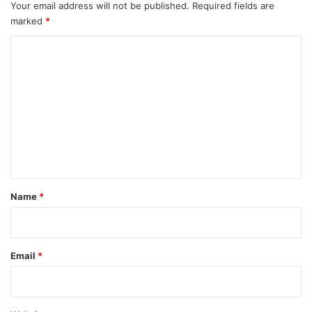
Your email address will not be published.
Required fields are
marked
*
C
o
m
m
e
n
t
*
Name
*
Email
*