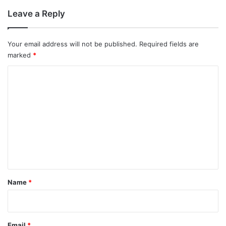
Leave a Reply
Your email address will not be published.
Required fields are
marked
*
C
o
m
m
e
n
t
*
Name
*
Email
*