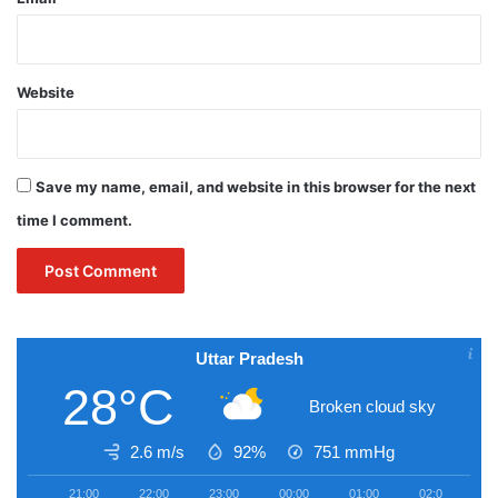
Website
Save my name, email, and website in this browser for the next
time I comment.
Uttar Pradesh
28°C
Broken cloud sky
2.6 m/s
92%
751
mmHg
21:00
22:00
23:00
00:00
01:00
02:00
0