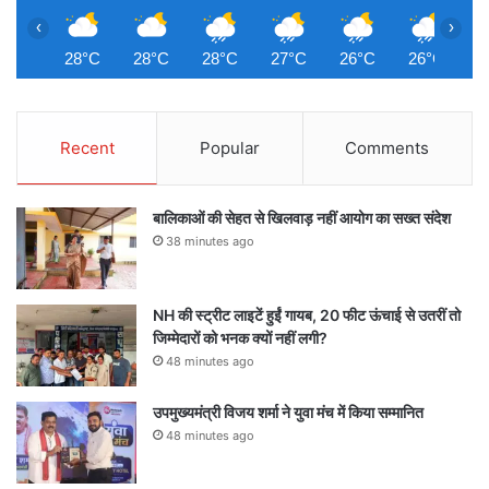
‹
›
28°C
28°C
28°C
27°C
26°C
26°C
2
Recent
Popular
Comments
बालिकाओं की सेहत से खिलवाड़ नहीं आयोग का सख्त संदेश
38 minutes ago
NH की स्ट्रीट लाइटें हुईं गायब, 20 फीट ऊंचाई से उतरीं तो
जिम्मेदारों को भनक क्यों नहीं लगी?
48 minutes ago
उपमुख्यमंत्री विजय शर्मा ने युवा मंच में किया सम्मानित
48 minutes ago