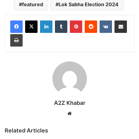
featured
Lok Sabha Election 2024
LinkedIn
Tumblr
Pinterest
Reddit
VKontakte
Share via Email
Print
A2Z Khabar
Website
Related Articles