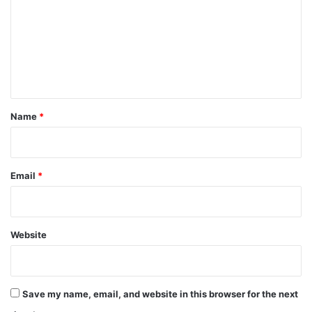
m
m
e
n
t
*
Name
*
Email
*
Website
Save my name, email, and website in this browser for the next