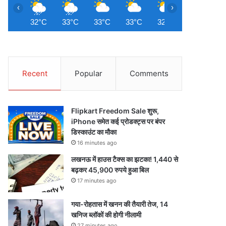
‹
›
32°C
33°C
33°C
33°C
32°C
31°C
3
Recent
Popular
Comments
Flipkart Freedom Sale शुरू,
iPhone समेत कई प्रोडक्ट्स पर बंपर
डिस्काउंट का मौका
16 minutes ago
लखनऊ में हाउस टैक्स का झटका! 1,440 से
बढ़कर 45,900 रुपये हुआ बिल
17 minutes ago
गया-रोहतास में खनन की तैयारी तेज, 14
खनिज ब्लॉकों की होगी नीलामी
27 minutes ago