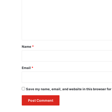
m
m
e
n
t
*
Name
*
Email
*
Save my name, email, and website in this browser for