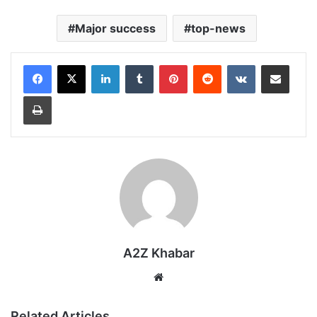
Major success
top-news
LinkedIn
Tumblr
Pinterest
Reddit
VKontakte
Share via Email
Print
A2Z Khabar
Website
Related Articles