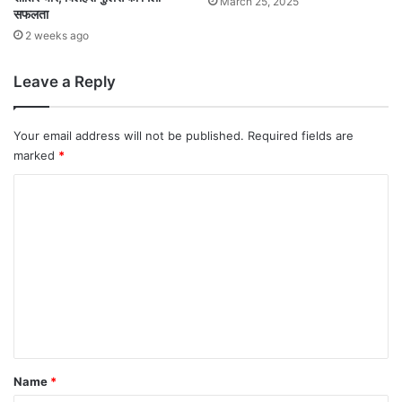
March 25, 2025
सफलता
2 weeks ago
Leave a Reply
Your email address will not be published.
Required fields are
marked
*
C
o
m
m
e
n
t
*
Name
*