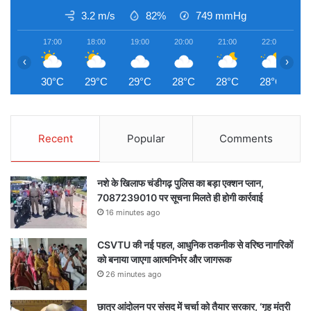
3.2 m/s
82%
749
mmHg
17:00
18:00
19:00
20:00
21:00
22:00
2
‹
›
30°C
29°C
29°C
28°C
28°C
28°C
2
Recent
Popular
Comments
नशे के खिलाफ चंडीगढ़ पुलिस का बड़ा एक्शन प्लान,
7087239010 पर सूचना मिलते ही होगी कार्रवाई
16 minutes ago
CSVTU की नई पहल, आधुनिक तकनीक से वरिष्ठ नागरिकों
को बनाया जाएगा आत्मनिर्भर और जागरूक
26 minutes ago
छात्र आंदोलन पर संसद में चर्चा को तैयार सरकार, ‘गृह मंत्री