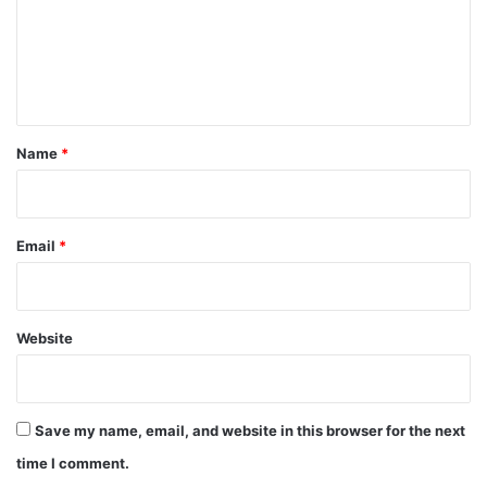
m
e
n
t
*
Name
*
Email
*
Website
Save my name, email, and website in this browser for the next
time I comment.