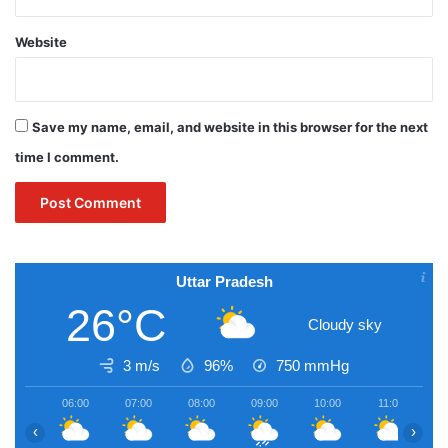
Website
Save my name, email, and website in this browser for the next
time I comment.
Uttar Pradesh
26°C
Cloudy sky
3 m/s
96%
750
mmHg
06:00
07:00
08:00
09:00
10:00
11:00
1
‹
›