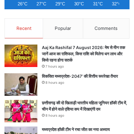
26°C
27°C
29°C
30°C
31°C
32°C
3
Recent
Popular
Comments
Aaj Ka Rashifal 7 August 2026: मेष से मीन तक
जानें आज का राशिफल, किस राशि को मिलेगा धन लाभ और
किसे रहना होगा सतर्क
7 hours ago
विकसित मध्यप्रदेश-2047’ की वित्तीय रूपरेखा तैयार
8 hours ago
छत्तीसगढ़ की दो खिलाड़ी भारतीय महिला जूनियर हॉकी टीम में,
चीन में होने वाले एशिया कप में दिखाएंगी दम
8 hours ago
मध्यप्रदेश हॉकी टीम ने रचा जीत का नया अध्याय