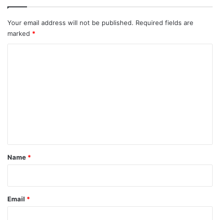
Your email address will not be published.
Required fields are
marked
*
C
o
m
m
e
n
t
*
Name
*
Email
*