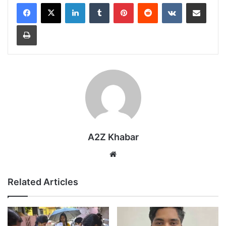
LinkedIn
Tumblr
Pinterest
Reddit
VKontakte
Share via Email
Print
A2Z Khabar
Website
Related Articles