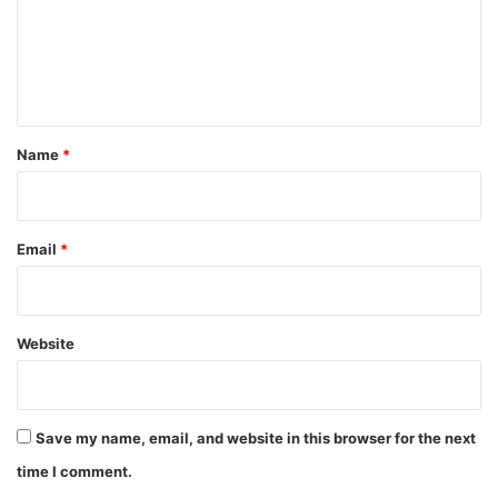
m
e
n
t
*
Name
*
Email
*
Website
Save my name, email, and website in this browser for the next
time I comment.