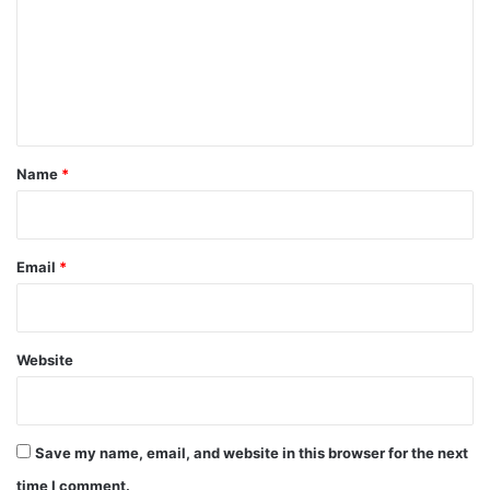
m
m
e
n
t
*
Name
*
Email
*
Website
Save my name, email, and website in this browser for the next
time I comment.