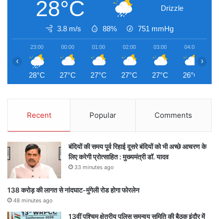
28°C
Drizzle
3.8 m/s
88%
751
mmHg
23:00
00:00
01:00
02:00
03:00
04:00
0
‹
›
28°C
27°C
27°C
27°C
27°C
26°C
2
Recent
Popular
Comments
बंदियों की समय पूर्व रिहाई दूसरे बंदियों को भी अच्छे आचरण के
लिए करेगी प्रोत्साहित : मुख्यमंत्री डॉ. यादव
33 minutes ago
138 करोड़ की लागत से नांदघाट-मुंगेली रोड होगा फोरलेन
48 minutes ago
13वीं पश्चिम क्षेत्रीय पुलिस समन्वय समिति की बैठक इंदौर में