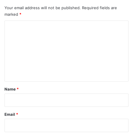
Your email address will not be published.
Required fields are
marked
*
C
o
m
m
e
n
t
*
Name
*
Email
*