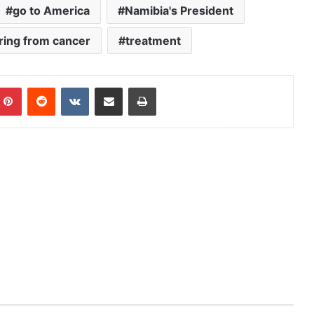
go to America
Namibia's President
ring from cancer
treatment
mblr
Pinterest
Reddit
VKontakte
Share via Email
Print