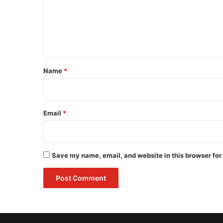
m
e
n
t
*
Name
*
Email
*
Save my name, email, and website in this browser for