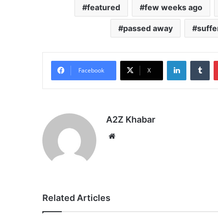
featured
few weeks ago
passed away
suffe
LinkedIn
Tu
Facebook
X
A2Z Khabar
Website
Related Articles