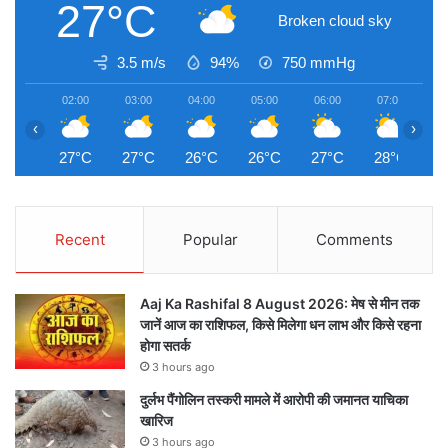
27°C
Broken cloud sky
3.5 m/s
94%
750
mmHg
02:00
03:00
04:00
05:00
06:00
07:00
0
‹
›
27°C
27°C
26°C
26°C
27°C
28°C
2
Recent
Popular
Comments
Aaj Ka Rashifal 8 August 2026: मेष से मीन तक
जानें आज का राशिफल, किसे मिलेगा धन लाभ और किसे रहना
होगा सतर्क
3 hours ago
दुर्लभ पैंगोलिन तस्करी मामले में आरोपी की जमानत याचिका
खारिज
3 hours ago