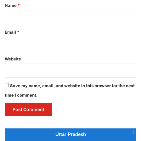
*
Name
*
Email
*
Website
Save my name, email, and website in this browser for the next
time I comment.
Uttar Pradesh