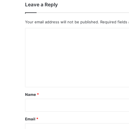
Leave a Reply
Your email address will not be published.
Required fields
C
o
m
m
e
n
t
*
Name
*
Email
*