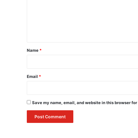
m
m
e
n
t
*
Name
*
Email
*
Save my name, email, and website in this browser for