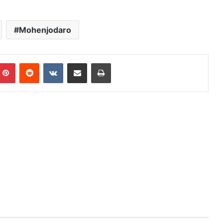
Mohenjodaro
mblr
Pinterest
Reddit
VKontakte
Share via Email
Print