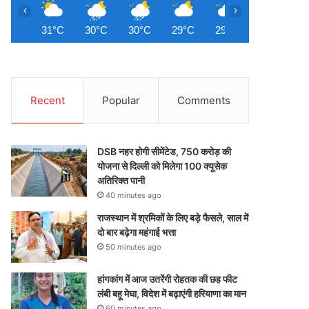
‹
›
31°C
30°C
30°C
29°C
29°C
28°C
2
Recent
Popular
Comments
DSB नहर होगी सीमेंटेड, 750 करोड़ की
योजना से दिल्ली को मिलेगा 100 क्यूसेक
अतिरिक्त पानी
40 minutes ago
राजस्थान में श्रमिकों के लिए बड़े फैसले, साल में
दो बार बढ़ेगा महंगाई भत्ता
50 minutes ago
हांगकांग में आज उतरेंगी रोहतक की छह फीट
लंबी बहू मेघा, विदेश में बढ़ाएंगी हरियाणा का मान
60 minutes ago