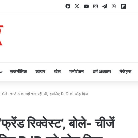
Facebook
X
YouTube
Instagram
Telegram
WhatsAp
Flipb
राजनीतिक
व्यापार
खेल
मनोरंजन
धर्म अध्यात्म
गैजेट्स
स्ट’, बोले- चीजें ठीक नहीं चल रही थीं, इसलिए RJD को छोड़ दिया
रेंड रिक्वेस्ट’, बोले- चीजें