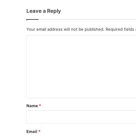
Leave a Reply
Your email address will not be published.
Required fields
C
o
m
m
e
n
t
*
Name
*
Email
*