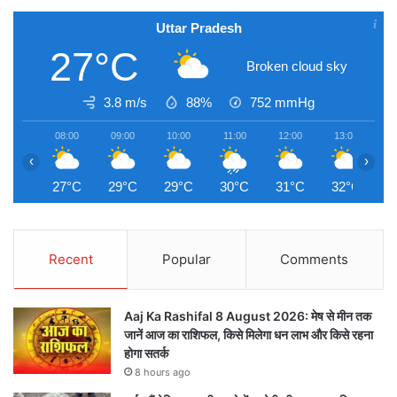
Uttar Pradesh
27°C
Broken cloud sky
3.8 m/s
88%
752
mmHg
08:00
09:00
10:00
11:00
12:00
13:00
1
‹
›
27°C
29°C
29°C
30°C
31°C
32°C
3
Recent
Popular
Comments
Aaj Ka Rashifal 8 August 2026: मेष से मीन तक
जानें आज का राशिफल, किसे मिलेगा धन लाभ और किसे रहना
होगा सतर्क
8 hours ago