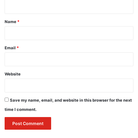
n
t
*
Name
*
Email
*
Website
Save my name, email, and website in this browser for the next
time I comment.