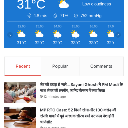
31°C
Low cloudiness
4.8 m/s
71%
752
mmHg
12:00
13:00
14:00
15:00
16:00
17:00
1
‹
›
31°C
32°C
32°C
33°C
33°C
32°C
3
Recent
Popular
Comments
शेर की दहाड़ है प्यारे… Sayani Ghosh ने PM Modi के
साथ शेयर की तस्वीर, जानिए कैप्शन में क्या लिखा
12 minutes ago
MP RTO Case: 52 किलो सोना और 100 करोड़ की
संपत्ति मामले में पूर्व आरक्षक सौरभ शर्मा पर जल्द पेश होगी
चार्जशीट