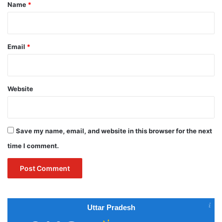
*
Name
*
Email
*
Website
Save my name, email, and website in this browser for the next
time I comment.
Uttar Pradesh