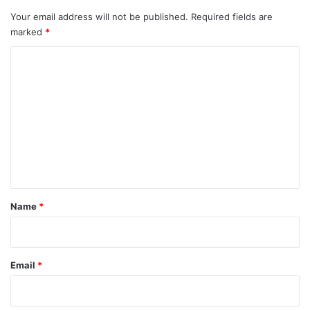
Your email address will not be published.
Required fields are
marked
*
C
o
m
m
e
n
t
*
Name
*
Email
*