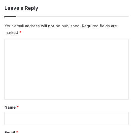
Leave a Reply
Your email address will not be published.
Required fields are
marked
*
C
o
m
m
e
n
t
*
Name
*
Email
*