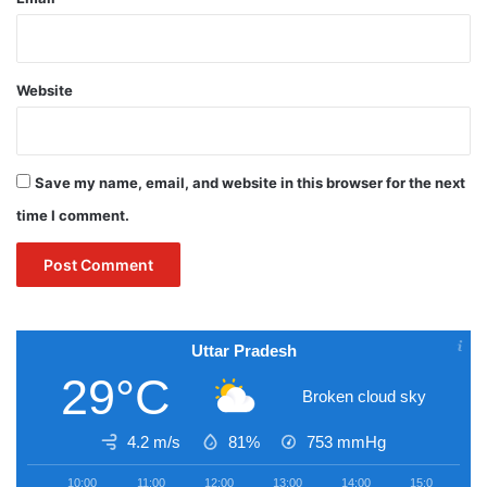
Website
Save my name, email, and website in this browser for the next
time I comment.
Uttar Pradesh
29°C
Broken cloud sky
4.2 m/s
81%
753
mmHg
10:00
11:00
12:00
13:00
14:00
15:00
1