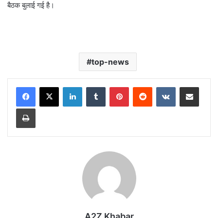
बैठक बुलाई गई है।
top-news
LinkedIn
Tumblr
Pinterest
Reddit
VKontakte
Share via Email
Print
A2Z Khabar