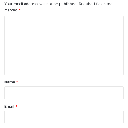
Your email address will not be published.
Required fields are
marked
*
C
o
m
m
e
n
t
*
Name
*
Email
*