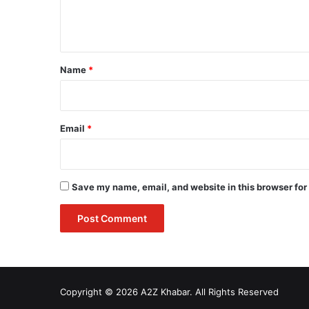
e
n
t
*
Name
*
Email
*
Save my name, email, and website in this browser for
Copyright © 2026 A2Z Khabar. All Rights Reserved