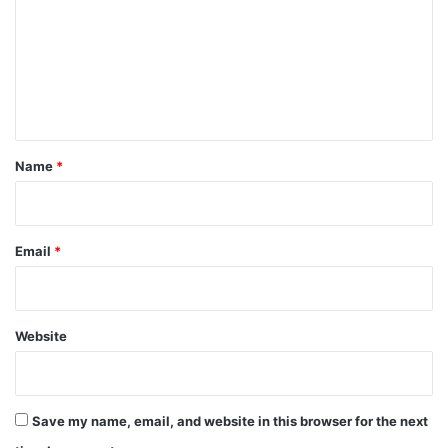
m
m
e
n
t
*
Name
*
Email
*
Website
Save my name, email, and website in this browser for the next