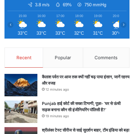
3.8 m/s
69%
750
mmHg
15:00
16:00
17:00
18:00
19:00
20:00
2
‹
›
33°C
33°C
33°C
32°C
31°C
30°C
3
Recent
Popular
Comments
कैलाश पर्वत पर आज तक क्यों नहीं चढ़ पाया इंसान, जानें रहस्य
और वजह
12 minutes ago
Punjab हाई कोर्ट की सख्त टिप्पणी, पूछा- ‘घर से ऊंची
सड़क बनाना कौन सी इंजीनियरिंग पॉलिसी है?’
19 minutes ago
श्रीलंका टेस्ट सीरीज से साई सुदर्शन बाहर, टीम इंडिया को बड़ा