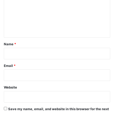
m
m
e
n
t
*
Name
*
Email
*
Website
Save my name, email, and website in this browser for the next