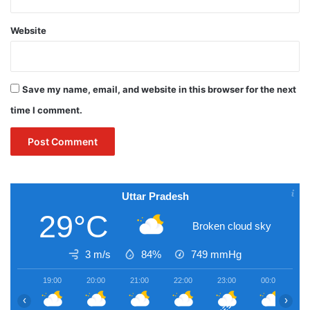
Website
Save my name, email, and website in this browser for the next
time I comment.
Uttar Pradesh
29°C
Broken cloud sky
3 m/s
84%
749
mmHg
19:00
20:00
21:00
22:00
23:00
00:00
0
‹
›