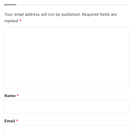
Your email address will not be published.
Required fields are
marked
*
C
o
m
m
e
n
t
*
Name
*
Email
*