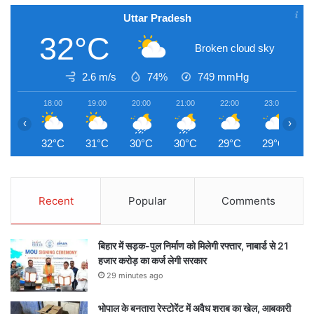
Uttar Pradesh
32°C
Broken cloud sky
2.6 m/s
74%
749
mmHg
18:00
19:00
20:00
21:00
22:00
23:00
0
‹
›
32°C
31°C
30°C
30°C
29°C
29°C
2
Recent
Popular
Comments
बिहार में सड़क-पुल निर्माण को मिलेगी रफ्तार, नाबार्ड से 21
हजार करोड़ का कर्ज लेगी सरकार
29 minutes ago
भोपाल के बनतारा रेस्टोरेंट में अवैध शराब का खेल, आबकारी