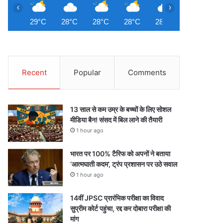
‹
›
29°C
28°C
28°C
28°C
28°C
28°C
2
Recent
Popular
Comments
13 साल से कम उम्र के बच्चों के लिए सोशल
मीडिया बैन! संसद में बिल लाने की तैयारी
1 hour ago
भारत पर 100% टैरिफ को अपनों ने बताया
‘आत्मघाती कदम’, ट्रंप प्रशासन पर उठे सवाल
1 hour ago
14वीं JPSC प्रारंभिक परीक्षा का विवाद
सुप्रीम कोर्ट पहुंचा, रद्द कर दोबारा परीक्षा की
मांग