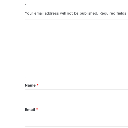
Your email address will not be published.
Required fields
C
o
m
m
e
n
t
*
Name
*
Email
*