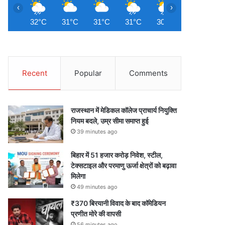
‹
›
32°C
31°C
31°C
31°C
30°C
29°C
2
Recent
Popular
Comments
राजस्थान में मेडिकल कॉलेज प्राचार्य नियुक्ति
नियम बदले, उम्र सीमा समाप्त हुई
39 minutes ago
बिहार में 51 हजार करोड़ निवेश, स्टील,
टेक्सटाइल और परमाणु ऊर्जा क्षेत्रों को बढ़ावा
मिलेगा
49 minutes ago
₹370 बिरयानी विवाद के बाद कॉमेडियन
प्रणीत मोरे की वापसी
56 minutes ago