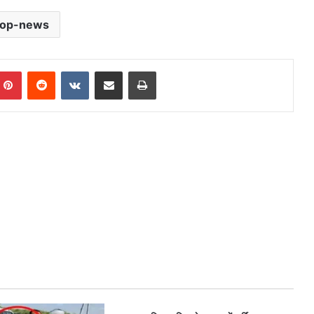
top-news
mblr
Pinterest
Reddit
VKontakte
Share via Email
Print