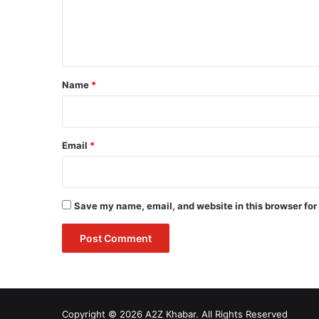
e
n
t
*
Name
*
Email
*
Save my name, email, and website in this browser for
Copyright © 2026 A2Z Khabar. All Rights Reserved