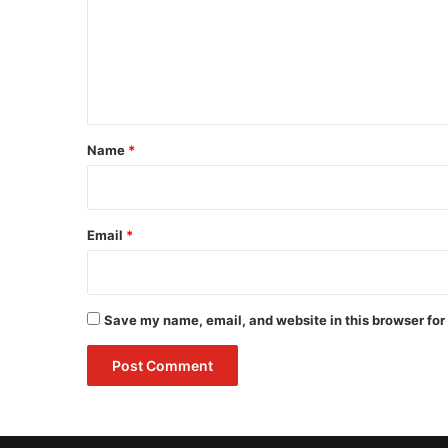
m
e
n
t
*
Name
*
Email
*
Save my name, email, and website in this browser for