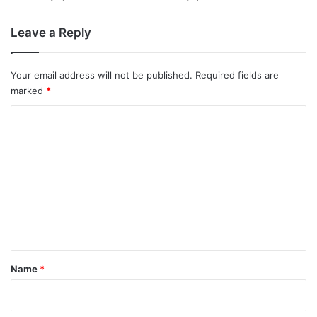
Leave a Reply
Your email address will not be published.
Required fields are
marked
*
C
o
m
m
e
n
t
*
Name
*