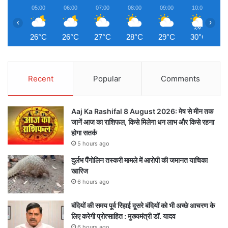
05:00
06:00
07:00
08:00
09:00
10:00
1
‹
›
26°C
26°C
27°C
28°C
29°C
30°C
3
Recent
Popular
Comments
Aaj Ka Rashifal 8 August 2026: मेष से मीन तक
जानें आज का राशिफल, किसे मिलेगा धन लाभ और किसे रहना
होगा सतर्क
5 hours ago
दुर्लभ पैंगोलिन तस्करी मामले में आरोपी की जमानत याचिका
खारिज
6 hours ago
बंदियों की समय पूर्व रिहाई दूसरे बंदियों को भी अच्छे आचरण के
लिए करेगी प्रोत्साहित : मुख्यमंत्री डॉ. यादव
6 hours ago