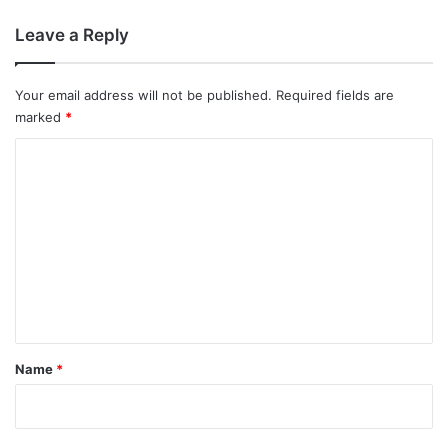
Leave a Reply
Your email address will not be published.
Required fields are
marked
*
C
o
m
m
e
n
t
*
Name
*