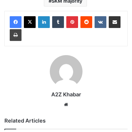
SKM majority
LinkedIn
Tumblr
Pinterest
Reddit
VKontakte
Share via Email
Print
A2Z Khabar
Website
Related Articles