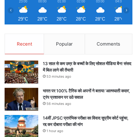
23:00
00:00
01:00
02:00
03:00
04:00
0
‹
›
29°C
28°C
28°C
28°C
28°C
28°C
2
Recent
Popular
Comments
13 साल से कम उम्र के बच्चों के लिए सोशल मीडिया बैन! संसद
में बिल लाने की तैयारी
53 minutes ago
भारत पर 100% टैरिफ को अपनों ने बताया ‘आत्मघाती कदम’,
ट्रंप प्रशासन पर उठे सवाल
56 minutes ago
14वीं JPSC प्रारंभिक परीक्षा का विवाद सुप्रीम कोर्ट पहुंचा,
रद्द कर दोबारा परीक्षा की मांग
1 hour ago