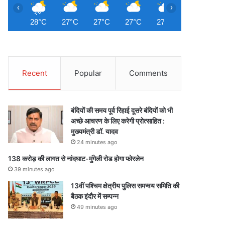
‹
›
28°C
27°C
27°C
27°C
27°C
26°C
2
Recent
Popular
Comments
बंदियों की समय पूर्व रिहाई दूसरे बंदियों को भी
अच्छे आचरण के लिए करेगी प्रोत्साहित :
मुख्यमंत्री डॉ. यादव
24 minutes ago
138 करोड़ की लागत से नांदघाट-मुंगेली रोड होगा फोरलेन
39 minutes ago
13वीं पश्चिम क्षेत्रीय पुलिस समन्वय समिति की
बैठक इंदौर में सम्पन्न
49 minutes ago