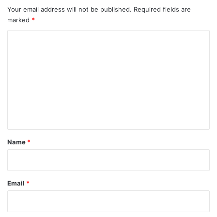
Your email address will not be published.
Required fields are
marked
*
C
o
m
m
e
n
t
*
Name
*
Email
*