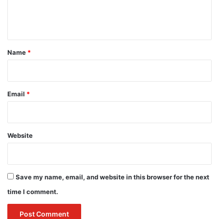
e
n
t
*
Name
*
Email
*
Website
Save my name, email, and website in this browser for the next
time I comment.