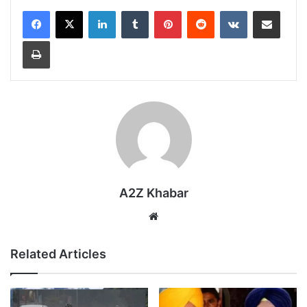
LinkedIn
Tumblr
Pinterest
Reddit
VKontakte
Share via Email
Print
A2Z Khabar
Website
Related Articles