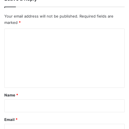
Your email address will not be published.
Required fields are
marked
*
C
o
m
m
e
n
t
*
Name
*
Email
*