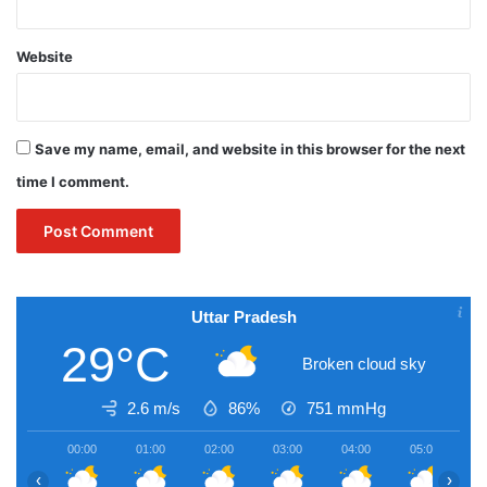
Website
Save my name, email, and website in this browser for the next
time I comment.
Uttar Pradesh
29°C
Broken cloud sky
2.6 m/s
86%
751
mmHg
00:00
01:00
02:00
03:00
04:00
05:00
0
‹
›