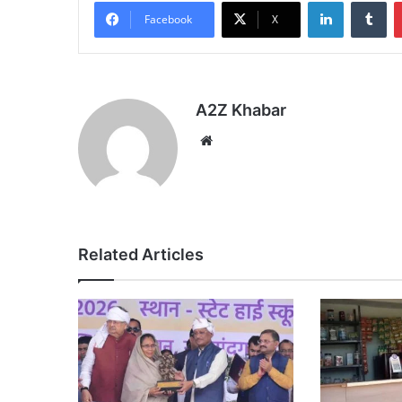
LinkedIn
Tu
Facebook
X
A2Z Khabar
Website
Related Articles