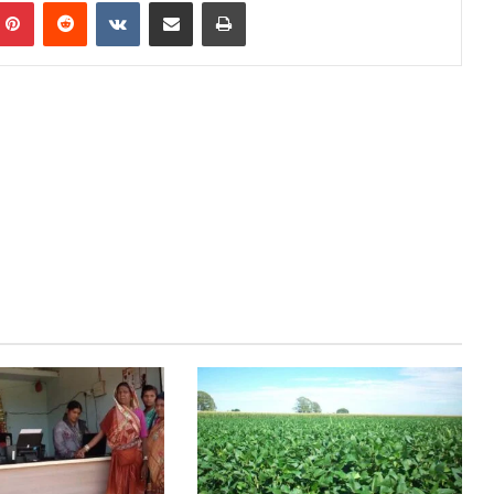
mblr
Pinterest
Reddit
VKontakte
Share via Email
Print