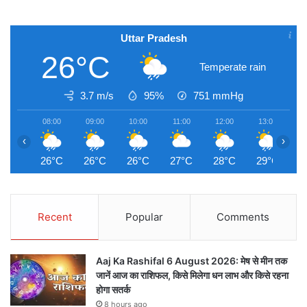
Uttar Pradesh
26°C
Temperate rain
3.7 m/s
95%
751
mmHg
08:00
09:00
10:00
11:00
12:00
13:00
1
‹
›
26°C
26°C
26°C
27°C
28°C
29°C
2
Recent
Popular
Comments
Aaj Ka Rashifal 6 August 2026: मेष से मीन तक
जानें आज का राशिफल, किसे मिलेगा धन लाभ और किसे रहना
होगा सतर्क
8 hours ago