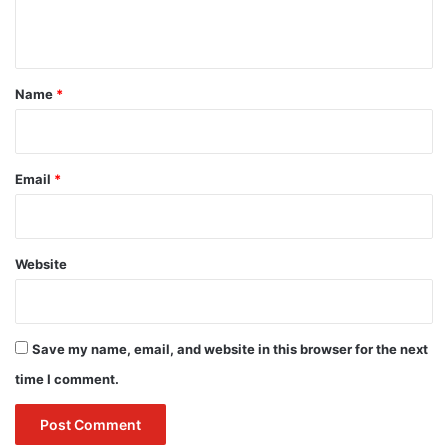
n
t
*
Name
*
Email
*
Website
Save my name, email, and website in this browser for the next
time I comment.