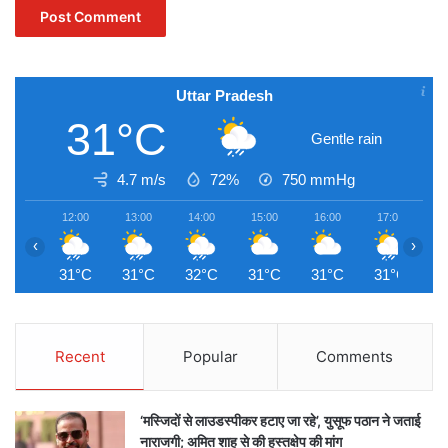
Uttar Pradesh
31°C
Gentle rain
4.7 m/s
72%
750
mmHg
12:00
13:00
14:00
15:00
16:00
17:00
1
‹
›
31°C
31°C
32°C
31°C
31°C
31°C
3
Recent
Popular
Comments
‘मस्जिदों से लाउडस्पीकर हटाए जा रहे’, युसूफ पठान ने जताई
नाराजगी; अमित शाह से की हस्तक्षेप की मांग