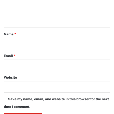
m
e
n
t
*
Name
*
Email
*
Website
Save my name, email, and website in this browser for the next
time I comment.