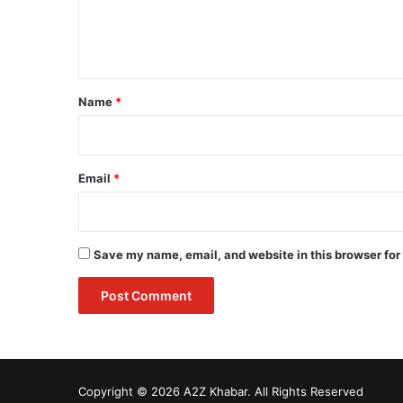
e
n
t
*
Name
*
Email
*
Save my name, email, and website in this browser for
Copyright © 2026 A2Z Khabar. All Rights Reserved