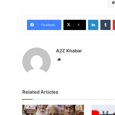
LinkedIn
Tu
Facebook
X
A2Z Khabar
Website
Related Articles