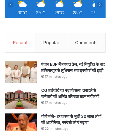
‹
›
30°C
29°C
29°C
28°C
28°C
28°C
2
Recent
Popular
Comments
पंजाब BJP में बगावत तेज, नई नियुक्ति के बाद
होशियारपुर से लुधियाना तक इस्तीफों की झड़ी
17 minutes ago
CG हाईकोर्ट का बड़ा फैसला, तबादले से
कर्मचारी की अर्जित वरिष्ठता खत्म नहीं होगी
17 minutes ago
योगी बोले- हथकरघा से जुड़ी 30 लाख लोगों
की आजीविका, स्वदेशी को दें बढ़ावा
22 minutes ago