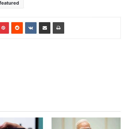
featured
mblr
Pinterest
Reddit
VKontakte
Share via Email
Print