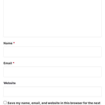
m
m
e
n
t
*
Name
*
Email
*
Website
Save my name, email, and website in this browser for the next