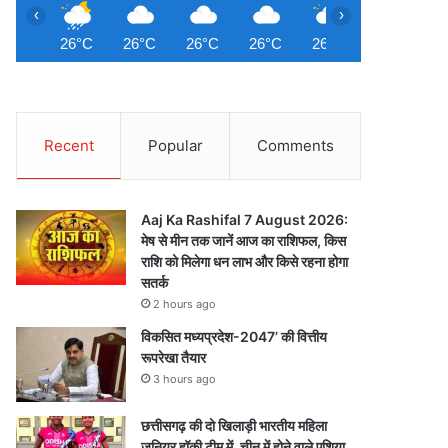
‹
›
26°C
26°C
26°C
26°C
26°C
26°C
2
Recent
Popular
Comments
Aaj Ka Rashifal 7 August 2026:
मेष से मीन तक जानें आज का राशिफल, किस
राशि को मिलेगा धन लाभ और किसे रहना होगा
सतर्क
2 hours ago
विकसित मध्यप्रदेश-2047’ की वित्तीय
रूपरेखा तैयार
3 hours ago
छत्तीसगढ़ की दो खिलाड़ी भारतीय महिला
जूनियर हॉकी टीम में, चीन में होने वाले एशिया